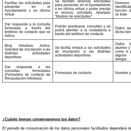
Se facilitan diversas solicitudes
Facilitar las solicitudes para
Dive
para presentar en el Ayuntamiento
presentar en el
identifica
o en oficina virtual y poder prestar
Ayuntamiento o en oficina
función d
el servicio solicitado. Apartado
virtual
se trate.
“Modelo de solicitudes”
Dar respuesta a la consulta
Podrán plantearse consultas y se
formulada a través del
Datos qu
podrá atender a la ciudadanía a
teléfono de contacto que se
dicha lla
través del teléfono de contacto.
índica.
Datos id
Blog Arboleas Activa.
Se facilita enlace a las solicitudes
alumno y 
Solicitud de inscripción a las
de inscripción a las distintas
como si 
distintas actividades
actividades deportivas
alguna
deportivas.
alergia
Dar respuesta a las
consultas formuladas
Formulario de contacto
Nombre y 
(Formulario de contacto de
Recaudación Arboleas)
¿Cuánto tiempo conservaremos tus datos?
El periodo de conservación de los datos personales facilitados dependerá de