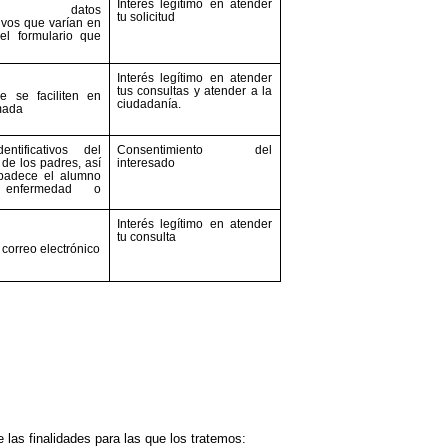
Interés legítimo en atender
rsos datos
tu solicitud
tivos que varían en
el formulario que
Interés legítimo en atender
tus consultas y atender a la
e se faciliten en
ciudadanía.
mada
entificativos del
Consentimiento del
de los padres, así
interesado
padece el alumno
 enfermedad o
Interés legítimo en atender
tu consulta
correo electrónico
 las finalidades para las que los tratemos: