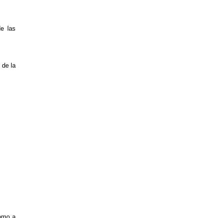
e las
 de la
como a