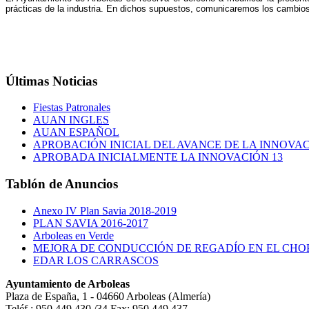
prácticas de la industria. En dichos supuestos, comunicaremos los cambios 
Últimas
Noticias
Fiestas Patronales
AUAN INGLES
AUAN ESPAÑOL
APROBACIÓN INICIAL DEL AVANCE DE LA INNOVAC
APROBADA INICIALMENTE LA INNOVACIÓN 13
Tablón
de Anuncios
Anexo IV Plan Savia 2018-2019
PLAN SAVIA 2016-2017
Arboleas en Verde
MEJORA DE CONDUCCIÓN DE REGADÍO EN EL CHO
EDAR LOS CARRASCOS
Ayuntamiento de Arboleas
Plaza de España, 1 - 04660 Arboleas (Almería)
Teléf.: 950.449.430 /34 Fax: 950.449.437