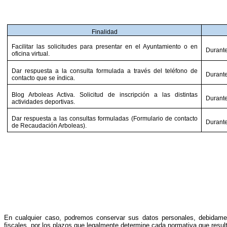
Finalidad
Facilitar las solicitudes para presentar en el Ayuntamiento o en
Durante
oficina virtual.
Dar respuesta a la consulta formulada a través del teléfono de
Durante
contacto que se índica.
Blog Arboleas Activa. Solicitud de inscripción a las distintas
Durante
actividades deportivas.
Dar respuesta a las consultas formuladas (Formulario de contacto
Durante
de Recaudación Arboleas).
En cualquier caso, podremos conservar sus datos personales, debidament
fiscales, por los plazos que legalmente determine cada normativa que result