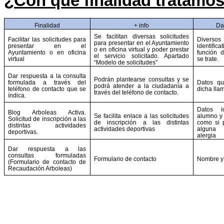
¿Con qué finalidad tratamos
Finalidad
+ info
Da
Se facilitan diversas solicitudes
Facilitar las solicitudes para
Dive
para presentar en el Ayuntamiento
presentar en el
identifica
o en oficina virtual y poder prestar
Ayuntamiento o en oficina
función d
el servicio solicitado. Apartado
virtual
se trate.
“Modelo de solicitudes”
Dar respuesta a la consulta
Podrán plantearse consultas y se
formulada a través del
Datos qu
podrá atender a la ciudadanía a
teléfono de contacto que se
dicha lla
través del teléfono de contacto.
índica.
Datos id
Blog Arboleas Activa.
Se facilita enlace a las solicitudes
alumno y 
Solicitud de inscripción a las
de inscripción a las distintas
como si 
distintas actividades
actividades deportivas
alguna
deportivas.
alergia
Dar respuesta a las
consultas formuladas
Formulario de contacto
Nombre y 
(Formulario de contacto de
Recaudación Arboleas)