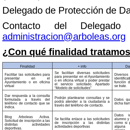
Delegado de Protección de D
Contacto del Delegado
administracion@arboleas.org
¿Con qué finalidad tratamos
Finalidad
+ info
Da
Se facilitan diversas solicitudes
Facilitar las solicitudes para
Dive
para presentar en el Ayuntamiento
presentar en el
identifica
o en oficina virtual y poder prestar
Ayuntamiento o en oficina
función d
el servicio solicitado. Apartado
virtual
se trate.
“Modelo de solicitudes”
Dar respuesta a la consulta
Podrán plantearse consultas y se
formulada a través del
Datos qu
podrá atender a la ciudadanía a
teléfono de contacto que se
dicha lla
través del teléfono de contacto.
índica.
Datos id
Blog Arboleas Activa.
Se facilita enlace a las solicitudes
alumno y 
Solicitud de inscripción a las
de inscripción a las distintas
como si 
distintas actividades
actividades deportivas
alguna
deportivas.